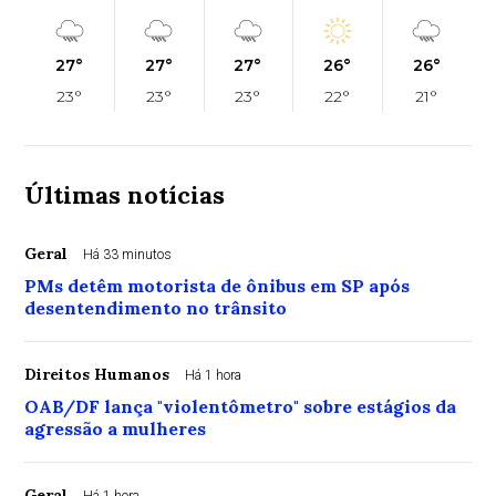
27°
27°
27°
26°
26°
23°
23°
23°
22°
21°
Últimas notícias
Geral
Há 33 minutos
PMs detêm motorista de ônibus em SP após
desentendimento no trânsito
Direitos Humanos
Há 1 hora
OAB/DF lança "violentômetro" sobre estágios da
agressão a mulheres
Geral