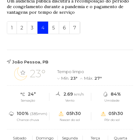
Um audiência pública discutirá a recomposição do período
de congelamento durante a pandemia e o pagamento de
vantagens por tempo de serviço
1
2
3
4
5
6
7
João Pessoa, PB
23°
Tempo limpo
Mín.
23°
Máx.
27°
24°
2.69
84%
km/h
Sensação
Vento
Umidade
100%
05h30
05h30
(3.85mm)
Chance chuva
Nascer do sol
Pôr do sol
Sábado
Domingo
Segunda
Terça
Quarta