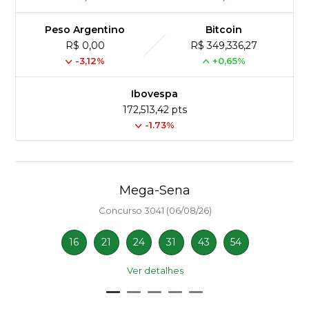
Peso Argentino
Bitcoin
R$ 0,00
R$ 349,336,27
-3,12%
+0,65%
Ibovespa
172,513,42 pts
-1.73%
Mega-Sena
Concurso 3041 (06/08/26)
16
21
24
31
43
54
Ver detalhes