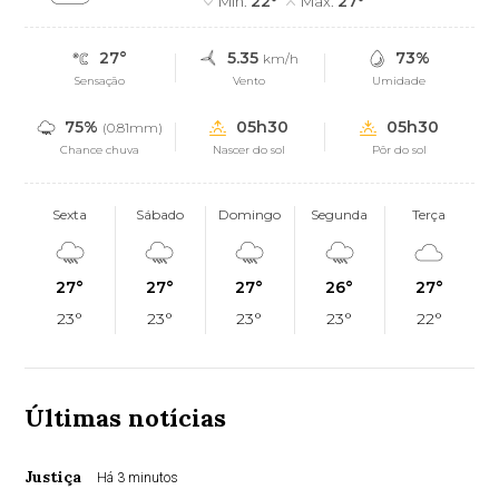
Mín.
22°
Máx.
27°
27°
5.35
73%
km/h
Sensação
Vento
Umidade
75%
05h30
05h30
(0.81mm)
Chance chuva
Nascer do sol
Pôr do sol
Sexta
Sábado
Domingo
Segunda
Terça
27°
27°
27°
26°
27°
23°
23°
23°
23°
22°
Últimas notícias
Justiça
Há 3 minutos