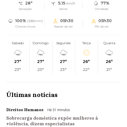
28°
5.15
77%
km/h
Sensação
Vento
Umidade
100%
05h30
05h30
(3.85mm)
Chance chuva
Nascer do sol
Pôr do sol
Sábado
Domingo
Segunda
Terça
Quarta
27°
27°
27°
26°
26°
23°
23°
23°
22°
21°
Últimas notícias
Direitos Humanos
Há 31 minutos
Sobrecarga doméstica expõe mulheres à
violência, dizem especialistas