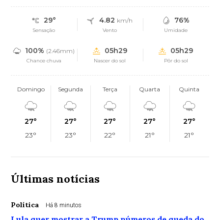
29°
4.82
76%
km/h
Sensação
Vento
Umidade
100%
05h29
05h29
(2.46mm)
Chance chuva
Nascer do sol
Pôr do sol
Domingo
Segunda
Terça
Quarta
Quinta
27°
27°
27°
27°
27°
23°
23°
22°
21°
21°
Últimas notícias
Política
Há 8 minutos
Lula quer mostrar a Trump números de queda do