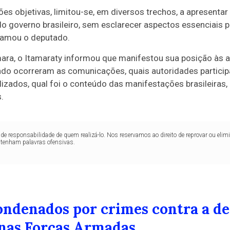
es objetivas, limitou-se, em diversos trechos, a apresenta
do governo brasileiro, sem esclarecer aspectos essenciais p
clamou o deputado.
a, o Itamaraty informou que manifestou sua posição às a
do ocorreram as comunicações, quais autoridades participa
lizados, qual foi o conteúdo das manifestações brasileiras,
.
de responsabilidade de quem realizá-lo. Nos reservamos ao direito de reprovar ou el
ntenham palavras ofensivas.
condenados por crimes contra a d
nas Forças Armadas