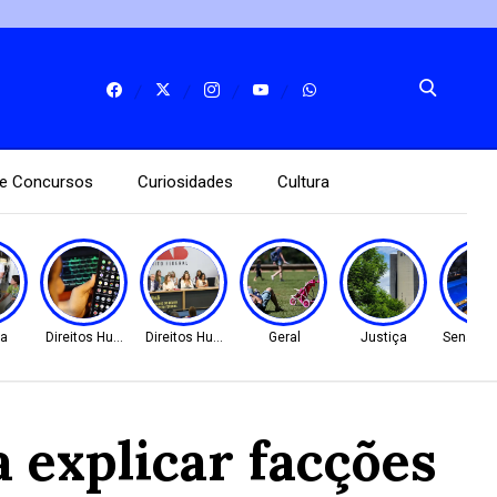
e Concursos
Curiosidades
Cultura
ca
Direitos Humanos
Direitos Humanos
Geral
Justiça
Senado 
 explicar facções