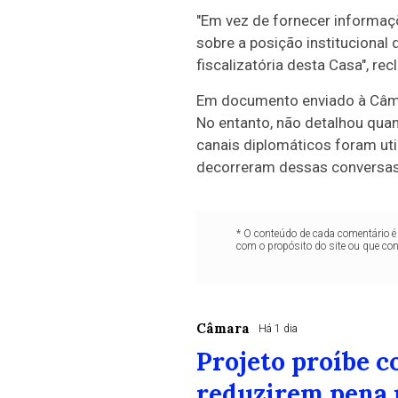
"Em vez de fornecer informaçõ
sobre a posição institucional 
fiscalizatória desta Casa", re
Em documento enviado à Câmar
No entanto, não detalhou quan
canais diplomáticos foram uti
decorreram dessas conversas
* O conteúdo de cada comentário é 
com o propósito do site ou que co
Câmara
Há 1 dia
Projeto proíbe 
reduzirem pena 