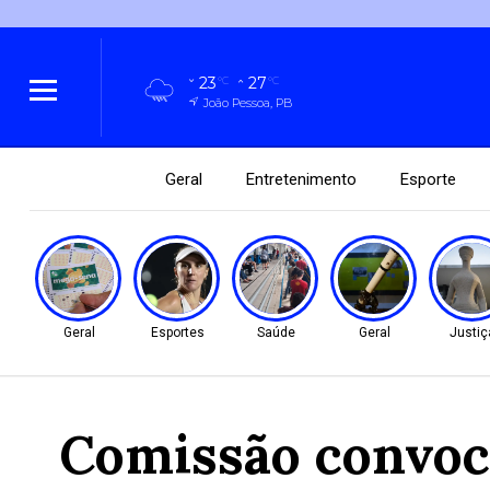
23
27
°C
°C
João Pessoa, PB
Geral
Entretenimento
Esporte
Geral
Esportes
Saúde
Geral
Justiç
Comissão convoca