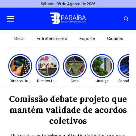
Sábado, 08 de Agosto de 2026
Geral
Entretenimento
Esporte
Cidades
Direitos Humanos
Direitos Humanos
Geral
Justiça
Senado Fe
Comissão debate projeto que
mantém validade de acordos
coletivos
Proposta restabelece a ultratividade das normas