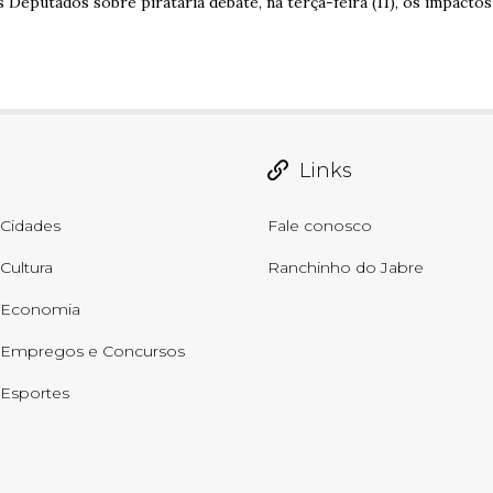
Deputados sobre pirataria debate, na terça-feira (11), os impactos 
Links
Cidades
Fale conosco
Cultura
Ranchinho do Jabre
Economia
Empregos e Concursos
Esportes