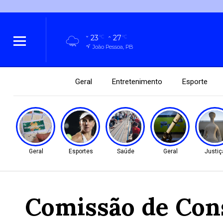
23
27
°C
°C
João Pessoa, PB
Geral
Entretenimento
Esporte
Geral
Esportes
Saúde
Geral
Justiç
Comissão de Cons