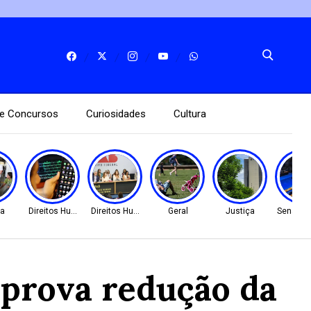
e Concursos
Curiosidades
Cultura
ca
Direitos Humanos
Direitos Humanos
Geral
Justiça
Senado 
aprova redução da