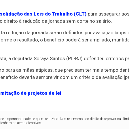
solidação das Leis do Trabalho (CLT)
para assegurar ao
 direito à redução da jornada sem corte no salário.
da redução da jornada serão definidos por avaliação biopsic
orme o resultado, o benefício poderá ser ampliado, mantid
ta, a deputada Soraya Santos (PL-RJ) defendeu critérios p
mo para as mães atípicas, que precisam ter mais tempo den
enefício deveria sempre vir com um critério de avaliação [par
mitação de projetos de lei
de responsabilidade de quem realizá-lo. Nos reservamos ao direito de reprovar ou el
ntenham palavras ofensivas.