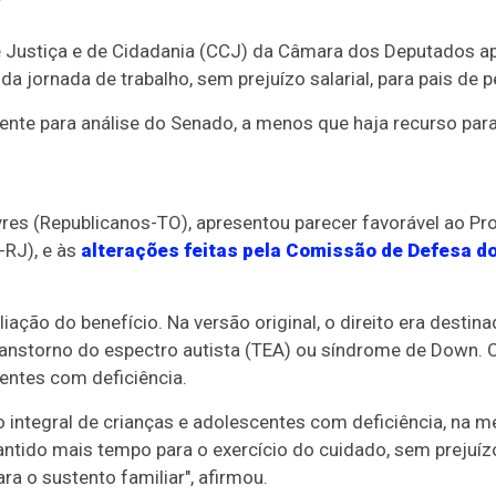
e Justiça e de Cidadania (CCJ) da Câmara dos Deputados a
a jornada de trabalho, sem prejuízo salarial, para pais de 
ente para análise do Senado, a menos que haja recurso para 
yres (Republicanos-TO), apresentou parecer favorável ao Pr
-RJ), e às
alterações feitas pela Comissão de Defesa d
liação do benefício. Na versão original, o direito era dest
nstorno do espectro autista (TEA) ou síndrome de Down. O
ntes com deficiência.
 integral de crianças e adolescentes com deficiência, na 
antido mais tempo para o exercício do cuidado, sem prejuí
ra o sustento familiar", afirmou.