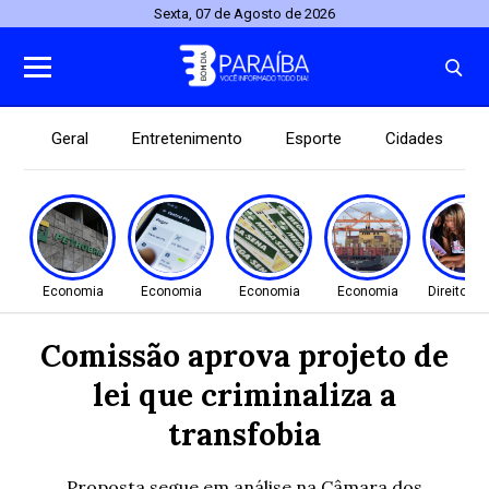
Sexta, 07 de Agosto de 2026
Geral
Entretenimento
Esporte
Cidades
Economia
Economia
Economia
Economia
Direitos
Comissão aprova projeto de
lei que criminaliza a
transfobia
Proposta segue em análise na Câmara dos