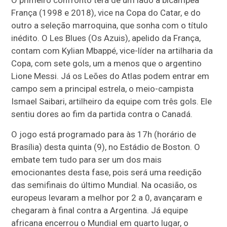
O primeiro confronto terá de um lado a bicampeã
França (1998 e 2018), vice na Copa do Catar, e do
outro a seleção marroquina, que sonha com o título
inédito. O Les Blues (Os Azuis), apelido da França,
contam com Kylian Mbappé, vice-líder na artilharia da
Copa, com sete gols, um a menos que o argentino
Lione Messi. Já os Leões do Atlas podem entrar em
campo sem a principal estrela, o meio-campista
Ismael Saibari, artilheiro da equipe com três gols. Ele
sentiu dores ao fim da partida contra o Canadá.
O jogo está programado para às 17h (horário de
Brasília) desta quinta (9), no Estádio de Boston. O
embate tem tudo para ser um dos mais
emocionantes desta fase, pois será uma reedição
das semifinais do último Mundial. Na ocasião, os
europeus levaram a melhor por 2 a 0, avançaram e
chegaram à final contra a Argentina. Já equipe
africana encerrou o Mundial em quarto lugar, o