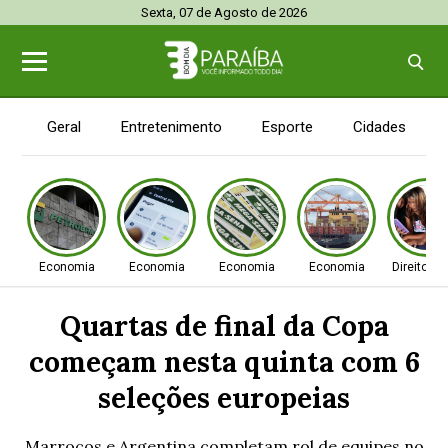
Sexta, 07 de Agosto de 2026
Geral
Entretenimento
Esporte
Cidades
Economia
Economia
Economia
Economia
Direitos
Quartas de final da Copa
começam nesta quinta com 6
seleções europeias
Marrocos e Argentina completam rol de equipes no