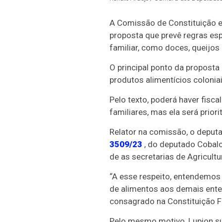
A Comissão de Constituição e 
proposta que prevê regras espe
familiar, como doces, queijos 
O principal ponto da proposta 
produtos alimentícios coloniai
Pelo texto, poderá haver fisca
familiares, mas ela será prior
Relator na comissão, o deput
3509/23
, do deputado Cobalch
de as secretarias de Agricult
“A esse respeito, entendemos n
de alimentos aos demais entes
consagrado na Constituição Fe
Pelo mesmo motivo, Lupion su