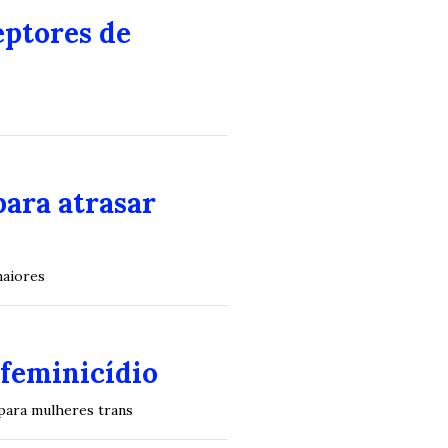
eptores de
para atrasar
maiores
sfeminicídio
 para mulheres trans