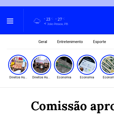
23
27
°C
°C
João Pessoa, PB
Geral
Entretenimento
Esporte
Direitos Humanos
Direitos Humanos
Economia
Economia
Econom
Comissão apro