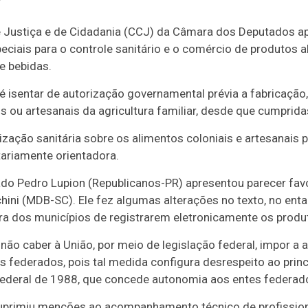
Justiça e de Cidadania (CCJ) da Câmara dos Deputados apro
ciais para o controle sanitário e o comércio de produtos al
e bebidas.
é isentar de autorização governamental prévia a fabricação,
s ou artesanais da agricultura familiar, desde que cumprida
lização sanitária sobre os alimentos coloniais e artesanais 
itariamente orientadora.
ado Pedro Lupion (Republicanos-PR) apresentou parecer fav
ini (MDB-SC). Ele fez algumas alterações no texto, no entan
ura dos municípios de registrarem eletronicamente os produ
ão caber à União, por meio de legislação federal, impor a at
 federados, pois tal medida configura desrespeito ao princ
deral de 1988, que concede autonomia aos entes federados”
primiu menções ao acompanhamento técnico de profissiona