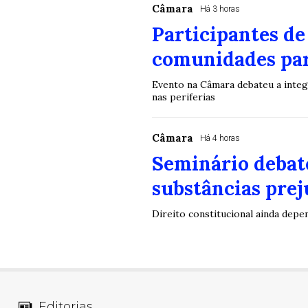
Câmara
Há 3 horas
Participantes de
comunidades par
Evento na Câmara debateu a integr
nas periferias
Câmara
Há 4 horas
Seminário debate
substâncias prej
Direito constitucional ainda depe
Editorias