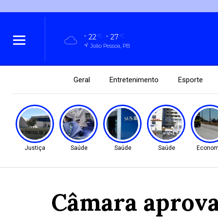
22
27
°C
°C
João Pessoa, PB
Geral
Entretenimento
Esporte
Justiça
Saúde
Saúde
Saúde
Econom
Câmara aprova 