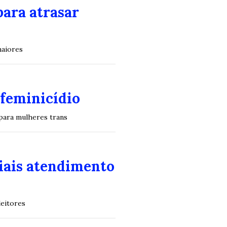
para atrasar
maiores
sfeminicídio
 para mulheres trans
ciais atendimento
leitores