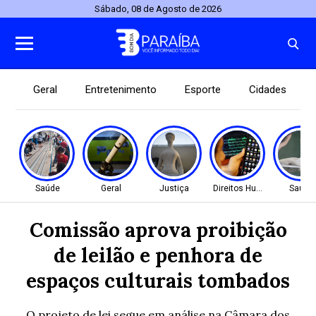
Sábado, 08 de Agosto de 2026
Geral
Entretenimento
Esporte
Cidades
Saúde
Geral
Justiça
Direitos Humanos
Saúde
Comissão aprova proibição
de leilão e penhora de
espaços culturais tombados
O projeto de lei segue em análise na Câmara dos