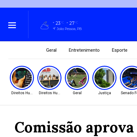
23
27
°C
°C
João Pessoa, PB
Geral
Entretenimento
Esporte
Direitos Humanos
Direitos Humanos
Geral
Justiça
Senado F
Comissão aprova 