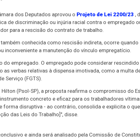
Câmara dos Deputados aprovou o
Projeto de Lei 2200/23
, 
tica de discriminação ou injúria racial contra o empregado 
or para a rescisão do contrato de trabalho.
, também conhecida como rescisão indireta, ocorre quand
l ou inconveniente a manutenção do vínculo empregatício.
ito do empregado. O empregado pode considerar rescindido 
lho as verbas relativas à dispensa imotivada, como a multa 
e Serviço (FGTS).
ka Hilton (Psol-SP), a proposta reafirma o compromisso do E
 instrumento concreto e eficaz para os trabalhadores vítim
e forma disruptiva - ao contrário, consolida e explicita o qu
ção das Leis do Trabalho]", disse.
conclusivo
e ainda será analisado pela Comissão de Constitu