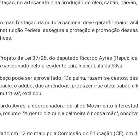
ação, no artesanato e na produção de óleo, sabão, carvão, 
 manifestação da cultura nacional deve garantir maior visib
Constituição Federal assegura a proteção e promoção dessa
ficas.
rojeto de Lei 37/25, do deputado Ricardo Ayres (Republica
sancionado pelo presidente Luiz Inácio Lula da Silva.
açu pode ser aproveitado. "Da palha, fazem-se cestos; das 
 caule, o adubo; das amêndoas, produzem-se óleo, sabão e 
tritiva", explicou.
cardo Ayres, a coordenadora-geral do Movimento Interesta
, resume: "A gente diz que a palmeira é nossa mãe", obser
ovado em 12 de maio pela Comissão de Educação (CE), em de