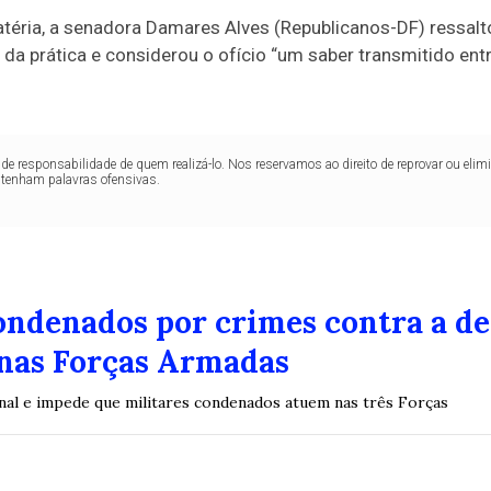
téria, a senadora Damares Alves (Republicanos-DF) ressalto
 da prática e considerou o ofício “um saber transmitido en
de responsabilidade de quem realizá-lo. Nos reservamos ao direito de reprovar ou el
ntenham palavras ofensivas.
condenados por crimes contra a d
nas Forças Armadas
enal e impede que militares condenados atuem nas três Forças