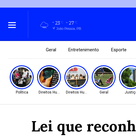
23
27
°C
°C
João Pessoa, PB
Geral
Entretenimento
Esporte
Política
Direitos Humanos
Direitos Humanos
Geral
Justiç
Lei que reconh