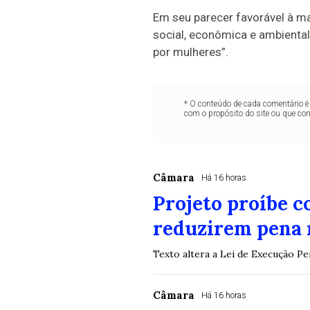
Em seu parecer favorável à ma
social, econômica e ambiental
por mulheres”.
* O conteúdo de cada comentário é 
com o propósito do site ou que co
Câmara
Há 16 horas
Projeto proíbe 
reduzirem pena 
Texto altera a Lei de Execução P
Câmara
Há 16 horas