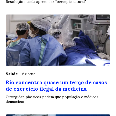
Resolução manda apreender "ozempic natural"
Saúde
Há 6 horas
Rio concentra quase um terço de casos
de exercício ilegal da medicina
Cirurgiões plásticos pedem que população e médicos
denunciem