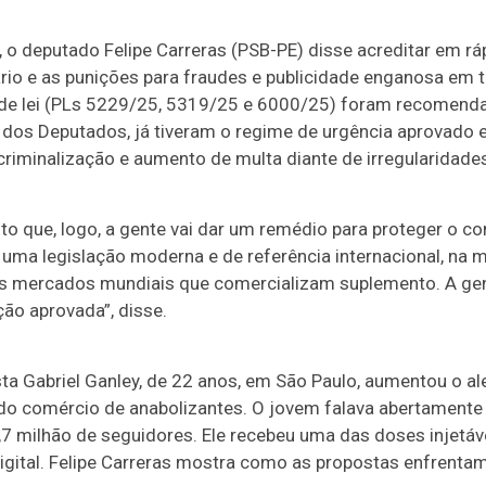
 o deputado Felipe Carreras (PSB-PE) disse acreditar em r
ário e as punições para fraudes e publicidade enganosa em
s de lei (PLs 5229/25, 5319/25 e 6000/25) foram recomenda
os Deputados, já tiveram o regime de urgência aprovado e,
criminalização e aumento de multa diante de irregularidad
ito que, logo, a gente vai dar um remédio para proteger o c
 uma legislação moderna e de referência internacional, na
s mercados mundiais que comercializam suplemento. A gen
ção aprovada”, disse.
ista Gabriel Ganley, de 22 anos, em São Paulo, aumentou o a
 do comércio de anabolizantes. O jovem falava abertament
,7 milhão de seguidores. Ele recebeu uma das doses injetáv
digital. Felipe Carreras mostra como as propostas enfrent