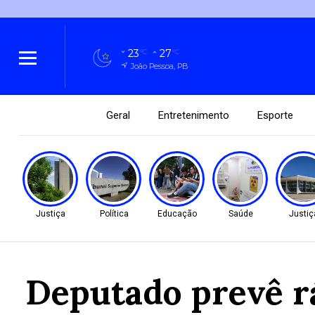
23
27
°C
°C
João Pessoa, PB
Geral
Entretenimento
Esporte
Justiça
Política
Educação
Saúde
Justiç
Deputado prevê rá