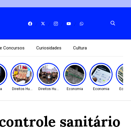
e Concursos
Curiosidades
Cultura
ça
Direitos Humanos
Direitos Humanos
Economia
Economia
Econo
controle sanitário