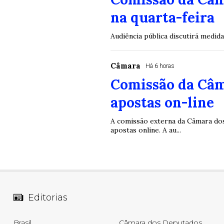
na quarta-feira
Audiência pública discutirá medid
Câmara
Há 6 horas
Comissão da Câm
apostas on-line
A comissão externa da Câmara dos 
apostas online. A au...
Editorias
Brasil
Câmara dos Deputados