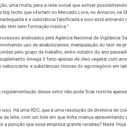
ão, uma multa, para a rede social que estiver possibilitand
 big techs que ofertam no Mercado Livre, no Amazon, na Sh
nadequada é a substância falsificada e isso está entrando n
e não têm nem formação médica.”
ocessos analisados pela Agência Nacional de Vigilância Sa
nvolvendo uso de anabolizantes, manipulação do teor de prot
vidas pelo grupo de trabalho, entre outubro do ano passad
 suplemento ômega 3 feito apenas de óleo vegetal com arom
m saborizante; e substâncias tóxicas do agronegócio em la
regulamentação desse setor não pode ficar restrita apenas
e isso. Há uma RDC, que é uma resolução de diretoria de col
de leite, com um lote em que tinha criança apresentando si
 foi a punição que essa empresa grande recebeu? Nada. Hoje 