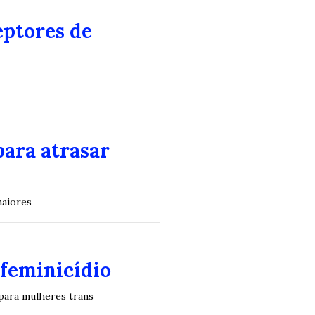
eptores de
para atrasar
maiores
sfeminicídio
 para mulheres trans