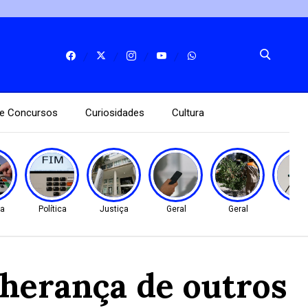
e Concursos
Curiosidades
Cultura
ça
Política
Justiça
Geral
Geral
Gera
 herança de outros