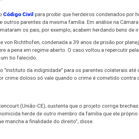
 o
Código Civil
para proibir que herdeiros condenados por 
 de outros parentes da mesma família. Em análise na Câmar
 mataram os pais, por exemplo, acabem herdando bens de ir
ne von Richthofen, condenada a 39 anos de prisão por plane
e a pena em regime aberto. O caso voltou a repercutir pela 
um tio falecido.
instituto da indignidade" para os parentes colaterais até o 
por crime doloso só vale quando o crime é cometido contra 
tencourt (União-CE), sustenta que o projeto corrige brechas
homicida herde de outro membro da família que ele próprio 
ue mancha a finalidade do direito”, disse.