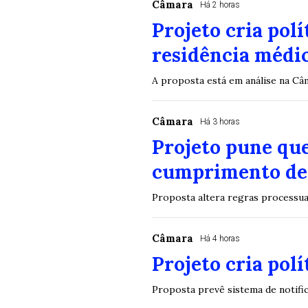
Câmara
Há 2 horas
Projeto cria pol
residência médi
A proposta está em análise na C
Câmara
Há 3 horas
Projeto pune que
cumprimento de 
Proposta altera regras processuai
Câmara
Há 4 horas
Projeto cria pol
Proposta prevê sistema de notifi