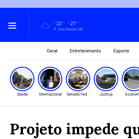
22
27
°C
°C
João Pessoa, PB
Geral
Entretenimento
Esporte
Saúde
Internacional
Senado Federal
Justiça
Econom
Projeto impede qu