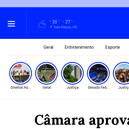
23
27
°C
°C
João Pessoa, PB
Geral
Entretenimento
Esporte
Direitos Humanos
Geral
Justiça
Senado Federal
Justiç
Câmara aprova