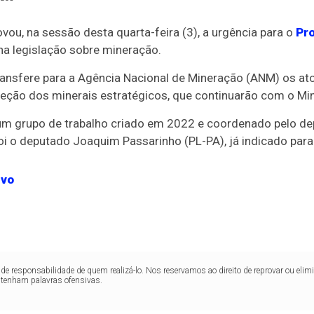
ou, na sessão desta quarta-feira (3), a
urgência
para o
Pro
na legislação sobre mineração.
transfere para a Agência Nacional de Mineração (ANM) os a
eção dos minerais estratégicos, que continuarão com o Mini
um grupo de trabalho criado em 2022 e coordenado pelo dep
 foi o deputado Joaquim Passarinho (PL-PA), já indicado par
ivo
de responsabilidade de quem realizá-lo. Nos reservamos ao direito de reprovar ou el
ntenham palavras ofensivas.