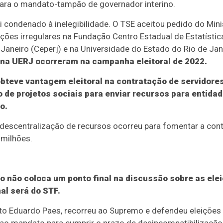
 para o mandato-tampão de governador interino.
 condenado à inelegibilidade. O TSE aceitou pedido do Minis
ções irregulares na Fundação Centro Estadual de Estatísti
 Janeiro (Ceperj) e na Universidade do Estado do Rio de Jan
e na UERJ ocorreram na campanha eleitoral de 2022.
bteve vantagem eleitoral na contratação de servidor
o de projetos sociais para enviar recursos para entida
o.
descentralização de recursos ocorreu para fomentar a con
 milhões.
o não coloca um ponto final na discussão sobre as ele
nal será do STF.
to Eduardo Paes, recorreu ao Supremo e defendeu eleições d