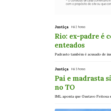
* O conteúdo de cada comentário é 
com o propósito do site ou que co
Justiça
Há 2 horas
Rio: ex-padre é 
enteados
Padrasto também é acusado de ins
Justiça
Há 3 horas
Pai e madrasta s
no TO
IML aponta que Gustavo Feitosa s