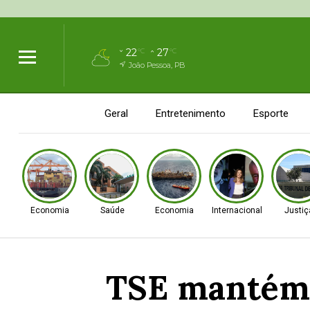
22
27
°C
°C
João Pessoa, PB
Geral
Entretenimento
Esporte
Economia
Saúde
Economia
Internacional
Justiç
TSE mantém 