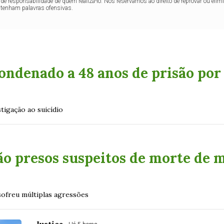
de responsabilidade de quem realizá-lo. Nos reservamos ao direito de reprovar ou el
ntenham palavras ofensivas.
condenado a 48 anos de prisão por
tigação ao suicídio
ão presos suspeitos de morte de 
ofreu múltiplas agressões