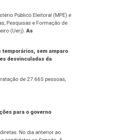
tério Público Eleitoral (MPE) e
cas, Pesquisas e Formação de
eiro (Uerj).
As
es temporários, sem amparo
des desvinculadas da
tratação de 27.665 pessoas,
ições para o governo
iretas. No dia anterior ao