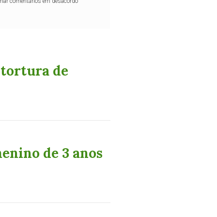
iminar comentários em desacordo
 tortura de
menino de 3 anos