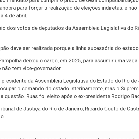
 ao mandato para cumprir o prazo de desincompatibilização
obra para forçar a realização de eleições indiretas, e não
a 4 de abril.
eio dos votos de deputados da Assembleia Legislativa do Rio
ão deve ser realizada porque a linha sucessória do estado
Pampolha deixou o cargo, em 2025, para assumir uma vaga 
o não tem vice-governador.
o presidente da Assembleia Legislativa do Estado do Rio de 
a ocupar o comando do estado interinamente, mas o Suprem
 a questão. Ruas foi eleito após o ex-presidente Rodrigo Ba
ribunal de Justiça do Rio de Janeiro, Ricardo Couto de Cast
o.