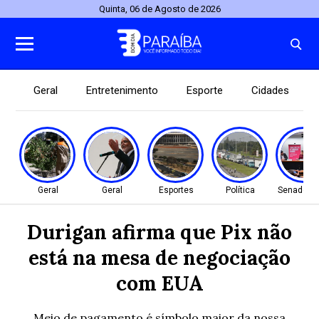
Quinta, 06 de Agosto de 2026
Geral
Entretenimento
Esporte
Cidades
Geral
Geral
Esportes
Política
Senado Fe
Durigan afirma que Pix não
está na mesa de negociação
com EUA
Meio de pagamento é símbolo maior da nossa