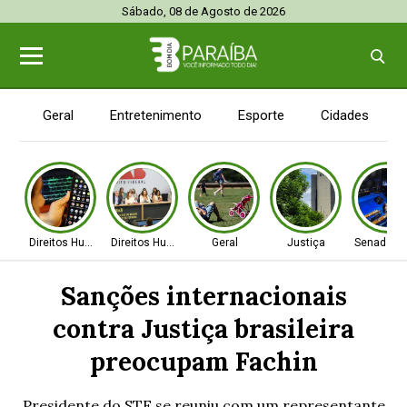
Sábado, 08 de Agosto de 2026
Geral
Entretenimento
Esporte
Cidades
Direitos Humanos
Direitos Humanos
Geral
Justiça
Senado Fe
Sanções internacionais
contra Justiça brasileira
preocupam Fachin
Presidente do STF se reuniu com um representante