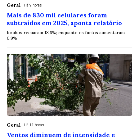
Geral
Há 9 horas
Mais de 830 mil celulares foram
subtraídos em 2025, aponta relatório
Roubos recuaram 18,6%; enquanto os furtos aumentaram
0,9%
Geral
Há 11 horas
Ventos diminuem de intensidade e