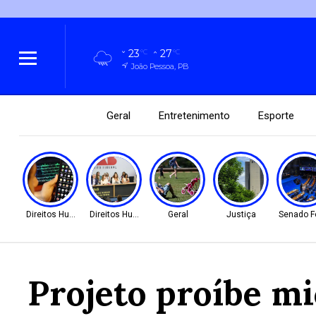
23
27
°C
°C
João Pessoa, PB
Geral
Entretenimento
Esporte
Direitos Humanos
Direitos Humanos
Geral
Justiça
Senado F
Projeto proíbe mi