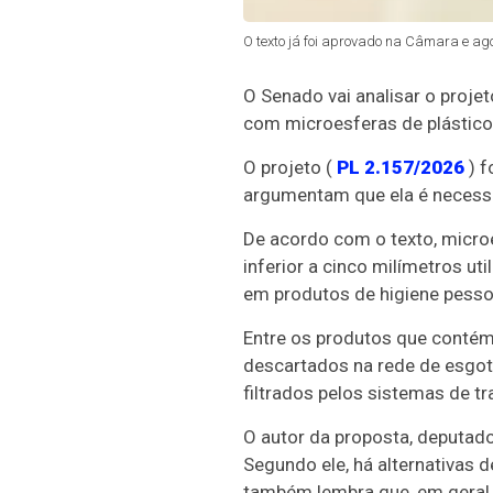
O texto já foi aprovado na Câmara e ag
O Senado vai analisar o proje
com microesferas de plástic
O projeto (
PL 2.157/2026
) f
argumentam que ela é necessár
De acordo com o texto,
microe
inferior a cinco milímetros uti
em produtos de higiene pesso
Entre os produtos que contém 
descartados na rede de esgot
filtrados pelos sistemas de t
O autor da proposta, deputado
Segundo ele, há alternativas 
também lembra que, em geral,