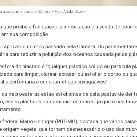
ora será analisado no Senado - Foto: Adobe Stock
to que
proíbe a fabricação, a importação e a venda de cosmé
o em sua composição.
oi aprovado no mês passado pela Câmara. Os parlamentares 
ia para reduzir a poluição dos oceanos causada pelos plás
sfera de plástico é "qualquer plástico sólido ou partícula 
lizada para limpar, clarear, abrasar ou esfoliar o corpo ou q
al e perfumaria e em cosméticos enxaguáveis".
as microesferas estão esfoliantes de pele, pastas de dent
o, esses plásticos contaminam os mares, já que o seu ta
ratamento.
 federal Mário Heringer (PDT-MG), destaca que vários país
de origem vegetal que tornam desnecessário o uso das micro
 o consumidor não é informado sobre a presença de plástic