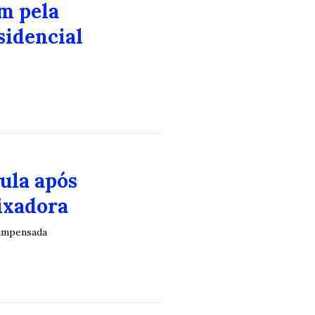
m pela
sidencial
Lula após
ixadora
 impensada