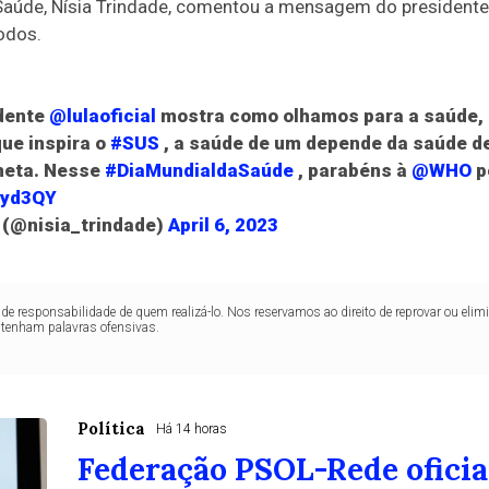
 Saúde, Nísia Trindade, comentou a mensagem do presidente
odos.
dente
@lulaoficial
mostra como olhamos para a saúde, a
que inspira o
#SUS
, a saúde de um depende da saúde de
aneta. Nesse
#DiaMundialdaSaúde
, parabéns à
@WHO
p
3yd3QY
 (@nisia_trindade)
April 6, 2023
de responsabilidade de quem realizá-lo. Nos reservamos ao direito de reprovar ou el
ntenham palavras ofensivas.
Política
Há 14 horas
Federação PSOL-Rede oficial