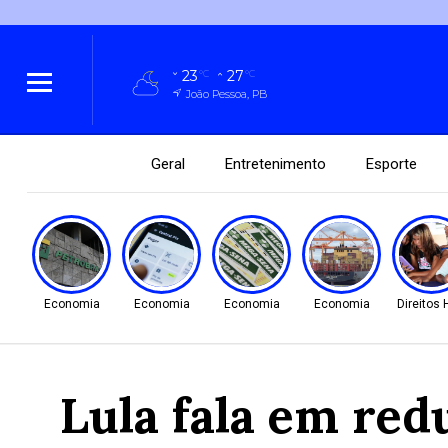
23
27
°C
°C
João Pessoa, PB
Geral
Entretenimento
Esporte
Economia
Economia
Economia
Economia
Direitos
Lula fala em redu