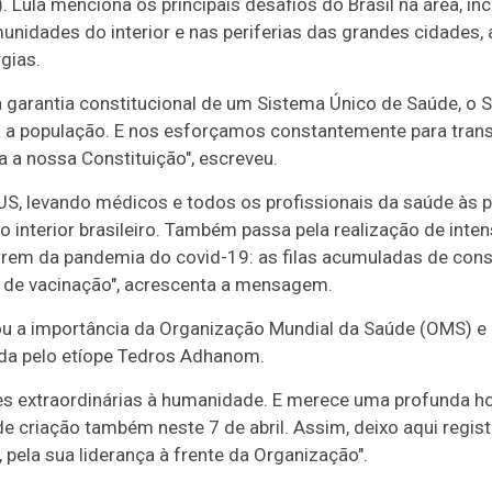
 Lula menciona os principais desafios do Brasil na área, in
idades do interior e nas periferias das grandes cidades, 
gias.
 a garantia constitucional de um Sistema Único de Saúde, o
da a população. E nos esforçamos constantemente para tran
 a nossa Constituição", escreveu.
SUS, levando médicos e todos os profissionais da saúde às 
 interior brasileiro. Também passa pela realização de int
rem da pandemia do covid-19: as filas acumuladas de consu
s de vacinação", acrescenta a mensagem.
u a importância da Organização Mundial da Saúde (OMS) e el
da pelo etíope Tedros Adhanom.
es extraordinárias à humanidade. E merece uma profunda 
criação também neste 7 de abril. Assim, deixo aqui regis
 pela sua liderança à frente da Organização".