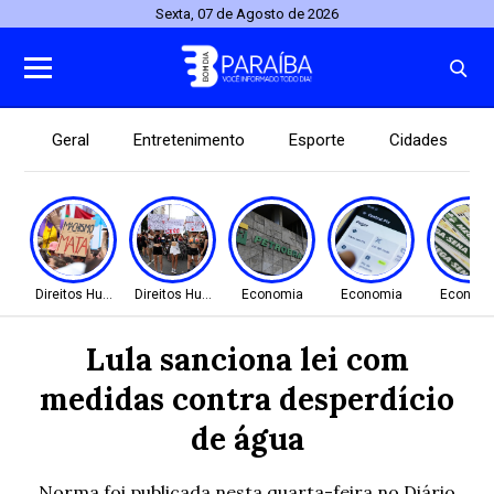
Sexta, 07 de Agosto de 2026
Geral
Entretenimento
Esporte
Cidades
Direitos Humanos
Direitos Humanos
Economia
Economia
Econom
Lula sanciona lei com
medidas contra desperdício
de água
Norma foi publicada nesta quarta-feira no Diário